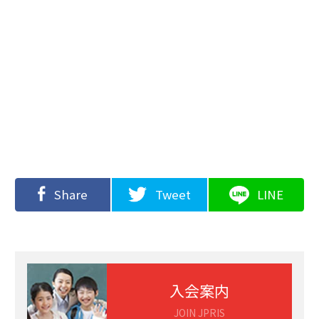
Share
Tweet
LINE
入会案内
JOIN JPRIS